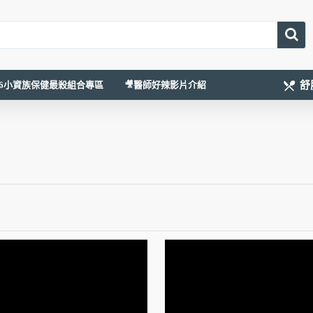
舒
026小資族保健最殺組合專區
🎥醫師好辣影片介紹