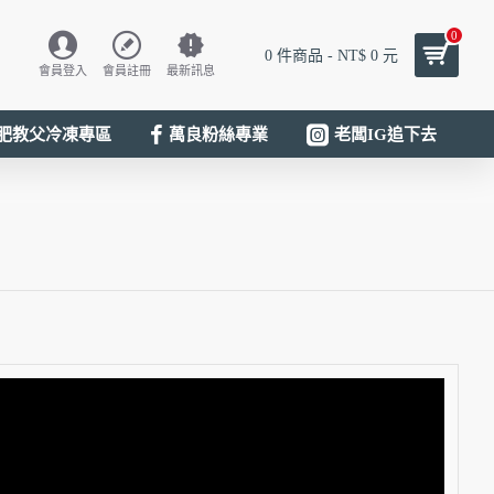
0
0 件商品 - NT$ 0 元
會員登入
會員註冊
最新訊息
肥教父冷凍專區
萬良粉絲專業
老闆IG追下去