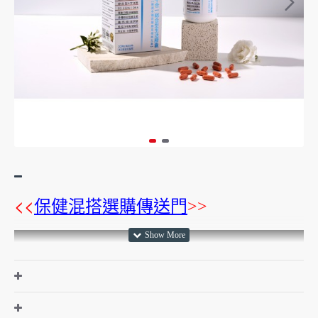
<<
保健混搭選購傳送門
>>